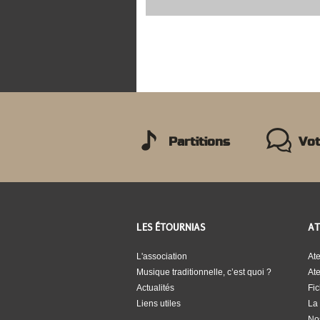
PAGES
Partitions
Vot
LES ÉTOURNIAS
AT
L'association
Ate
Musique traditionnelle, c’est quoi ?
Ate
Actualités
Fi
Liens utiles
La 
No