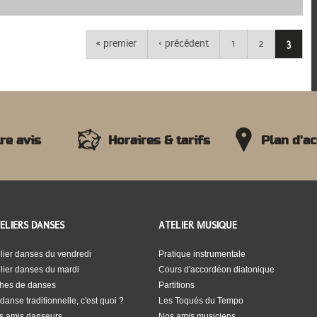
« premier
‹ précédent
1
2
3
re avis
Horaires & tarifs
Plan d'a
ELIERS DANSES
ATELIER MUSIQUE
lier danses du vendredi
Pratique instrumentale
lier danses du mardi
Cours d'accordéon diatonique
ches de danses
Partitions
danse traditionnelle, c'est quoi ?
Les Toqués du Tempo
s amis danseurs
Nos amis musiciens