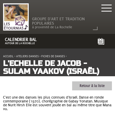
GROUPE D'ART ET TRADITION
POPULAIRES
à proximité de La Rochelle
CALENDRIER BAL
AUTOUR DE LA ROCHELLE
ACCUEIL
›
ATELIERS DANSES
›
FICHES DE DANSES
›
VOUS ÊTES ICI
L'ECHELLE DE JACOB -
SULAM YAAKOV (ISRAËL)
Retour à la liste
C'est une des danses les plus connues d'Israël. Danse en ronde
comtemporaine (1970), chorégraphie de Gabay Yonatan. Musique
de Nurit Hirsh Elle est souvent jouée en bal au même titre que Mana
vu.