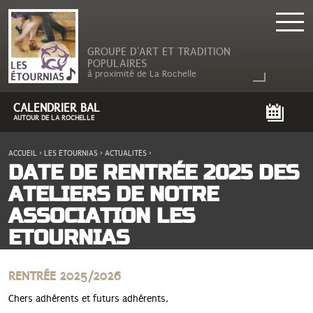
GROUPE D'ART ET TRADITION
POPULAIRES
à proximité de La Rochelle
CALENDRIER BAL
AUTOUR DE LA ROCHELLE
ACCUEIL
›
LES ÉTOURNIAS
›
ACTUALITÉS
›
VOUS ÊTES ICI
DATE DE RENTRÉE 2025 DES
ATELIERS DE NOTRE
ASSOCIATION LES
ETOURNIAS
RENTRÉE 2025/2026
Chers adhérents et futurs adhérents,