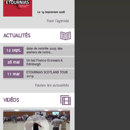
Le 19 Septembre 2026
Tout l'agenda
ACTUALITÉS
date de rentrée 2025 des
12 sept.
ateliers de notre...
Un bal Franco Ecossais à
26 mai
Edinburgh
ETOURNIAS SCOTLAND TOUR
11 mar
2019
Toutes les actualités
VIDÉOS