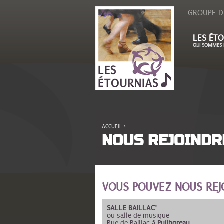
GROUPE D
LES ÉTO
QUI SOMMES 
ACCUEIL
›
VOUS ÊTES ICI
NOUS REJOINDR
VOUS POUVEZ NOUS REJ
SALLE BAILLAC
*
ou salle de musique
Rue de Baillac à
Puilboreau