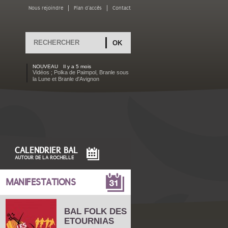
Nous rejoindre
Plan d'accès
Contact
Rechercher
FORMULAIRE DE
RECHERCHE
NOUVEAU
Il y a 5 mois
Vidéos ; Polka de Paimpol, Branle sous
la Lune et Branle d'Avignon
CALENDRIER BAL
AUTOUR DE LA ROCHELLE
MANIFESTATIONS
BAL FOLK DES
ETOURNIAS