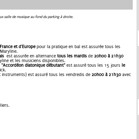
vous salle de musique au fond du parking à droite.
 France et d'Europe
pour la pratique en bal est assurée tous les
Maryline.
ais
est assurée en alternance
tous les mardis
de
20h00 à 21h30
yline et les musiciens disponibles.
r
"Accordéon diatonique débutant"
est assuré tous les 15 jours
le
ick.
t instruments)
est assuré tous les vendredis
de
20h00 à 21h30
avec
iers.