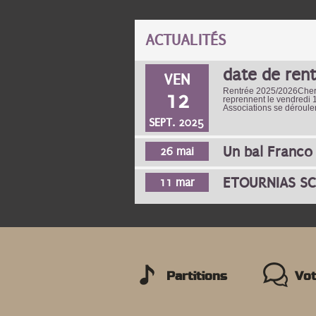
ACTUALITÉS
date de rent
VEN
Rentrée 2025/2026Chers a
12
reprennent le vendredi
Associations se déroule
SEPT. 2025
Un bal Franco
26 mai
ETOURNIAS S
11 mar
PAGES
Partitions
Vot