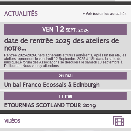
ACTUALITÉS
+ Voir toutes les actualités
12
VEN
SEPT. 2025
date de rentrée 2025 des ateliers de
notre...
Rentrée 2025/2026Chers adhérents et futurs adhérents, Après un bel été, les
ateliers reprennent le vendredi 12 Septembre 2025 à 18h dans la salle de
musiqueLe forum des Associations se déroulera le samedi 13 septembre à
Puilboreau.Nous vous y attendons...
26 mai
Un bal Franco Ecossais à Edinburgh
11 mar
ETOURNIAS SCOTLAND TOUR 2019
PAGES
VIDÉOS