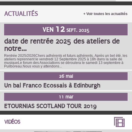
ACTUALITÉS
+ Voir toutes les actualités
12
VEN
SEPT. 2025
date de rentrée 2025 des ateliers de
notre...
Rentrée 2025/2026Chers adhérents et futurs adhérents, Après un bel été, les
ateliers reprennent le vendredi 12 Septembre 2025 à 18h dans la salle de
musiqueLe forum des Associations se déroulera le samedi 13 septembre à
Puilboreau.Nous vous y attendons...
26 mai
Un bal Franco Ecossais à Edinburgh
11 mar
ETOURNIAS SCOTLAND TOUR 2019
PAGES
VIDÉOS