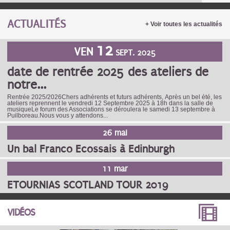
ACTUALITÉS
+ Voir toutes les actualités
12
VEN
SEPT. 2025
date de rentrée 2025 des ateliers de
notre...
Rentrée 2025/2026Chers adhérents et futurs adhérents, Après un bel été, les
ateliers reprennent le vendredi 12 Septembre 2025 à 18h dans la salle de
musiqueLe forum des Associations se déroulera le samedi 13 septembre à
Puilboreau.Nous vous y attendons...
26 mai
Un bal Franco Ecossais à Edinburgh
11 mar
ETOURNIAS SCOTLAND TOUR 2019
PAGES
VIDÉOS